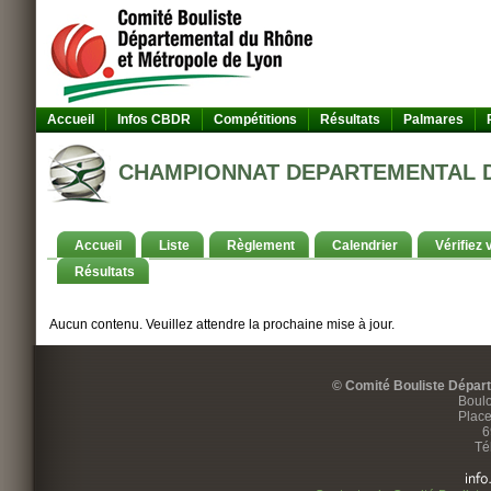
Accueil
Infos CBDR
Compétitions
Résultats
Palmares
CHAMPIONNAT DEPARTEMENTAL DES 
Accueil
Liste
Règlement
Calendrier
Vérifiez 
Résultats
Aucun contenu. Veuillez attendre la prochaine mise à jour.
© Comité Bouliste Dépar
Boulo
Place
6
Té