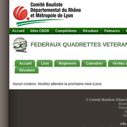
Accueil
Infos CBDR
Compétitions
Résultats
Palmares
FEDERAUX QUADRETTES VETERANS V
Accueil
Liste
Règlement
Calendrier
Vérifiez 
Résultats
Aucun contenu. Veuillez attendre la prochaine mise à jour.
© Comité Bouliste Dépar
Boulo
Place
6
Té