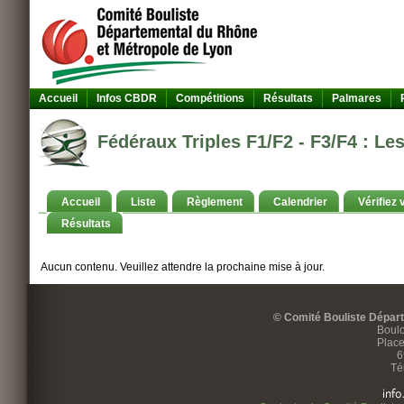
Accueil
Infos CBDR
Compétitions
Résultats
Palmares
Fédéraux Triples F1/F2 - F3/F4 : Les
Accueil
Liste
Règlement
Calendrier
Vérifiez 
Résultats
Aucun contenu. Veuillez attendre la prochaine mise à jour.
© Comité Bouliste Dépar
Boulo
Place
6
Té