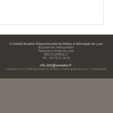
© Comité Bouliste Départemental du Rhône et Métropole de Lyon
Boulodrome métropolitain
Place de la Porte de Lyon
69570 DARDILLY
Tél. : 04.78.37.16.10
Contactez le Comité Bouliste du Rhône et Métropole de Lyon
-
Connexion