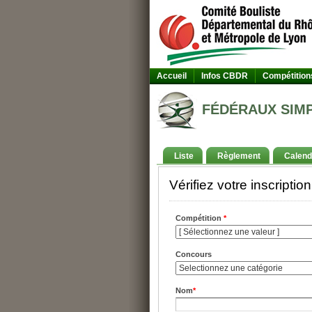
Accueil
Infos CBDR
Compétition
FÉDÉRAUX SIMPL
Liste
Règlement
Calend
Vérifiez votre inscription
Compétition
*
Concours
Nom
*