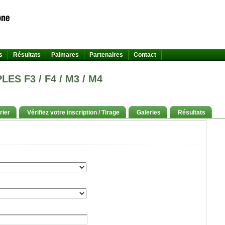
s
Résultats
Palmares
Partenaires
Contact
ES F3 / F4 / M3 / M4
rier
Vérifiez votre inscription / Tirage
Galeries
Résultats