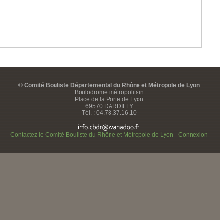
© Comité Bouliste Départemental du Rhône et Métropole de Lyon
Boulodrome métropolitain
Place de la Porte de Lyon
69570 DARDILLY
Tél. : 04.78.37.16.10
Contactez le Comité Bouliste du Rhône et Métropole de Lyon
-
Connexion