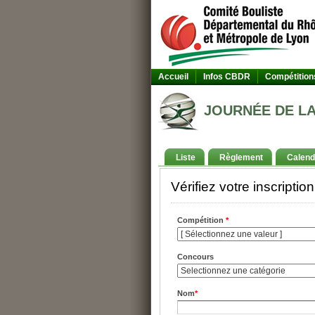
Accueil
Infos CBDR
Compétition
JOURNÉE DE LA F
Liste
Règlement
Calend
Vérifiez votre inscription
Compétition
*
Concours
Nom
*