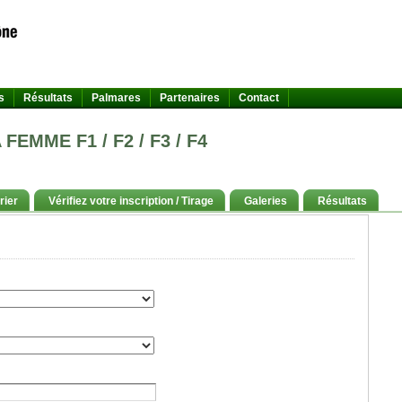
s
Résultats
Palmares
Partenaires
Contact
EMME F1 / F2 / F3 / F4
rier
Vérifiez votre inscription / Tirage
Galeries
Résultats