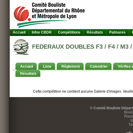
Accueil
Infos CBDR
Compétitions
Résultats
Palmares
FEDERAUX DOUBLES F3 / F4 / M3 / 
Accueil
Liste
Règlement
Calendrier
Vérifiez 
Résultats
Cette compétition ne contient aucune Galerie d'images. Veuille
© Comité Bouliste Dépar
Boulo
Place
6
Té