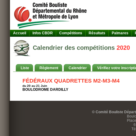
Accueil
Infos CBDR
Compétitions
Résultats
Palmares
Calendrier des compétitions
2020
Liste
Règlement
Calendrier
Vérifiez votre inscripti
FÉDÉRAUX QUADRETTES M2-M3-M4
du 20 au 21 Juin
BOULODROME DARDILLY
© Comité Bouliste Dépar
Boulo
Place
6
Té