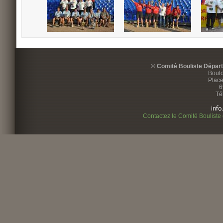
© Comité Bouliste Dépar
Boulo
Place
6
Té
Contactez le Comité Bouliste