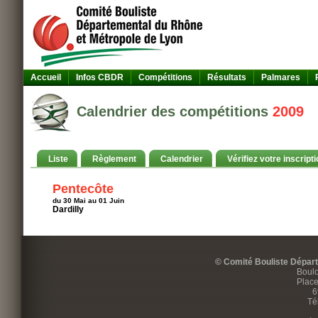
Accueil
Infos CBDR
Compétitions
Résultats
Palmares
Calendrier des compétitions
2009
Liste
Règlement
Calendrier
Vérifiez votre inscripti
Pentecôte
du 30 Mai au 01 Juin
Dardilly
© Comité Bouliste Dépar
Boulo
Place
6
Té