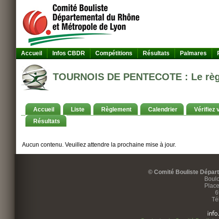
Accueil
Infos CBDR
Compétitions
Résultats
Palmares
TOURNOIS DE PENTECOTE : Le règ
Accueil
Liste
Règlement
Calendrier
Vérifiez 
Résultats
Aucun contenu. Veuillez attendre la prochaine mise à jour.
© Comité Bouliste Dépar
Boulo
Place
6
Té