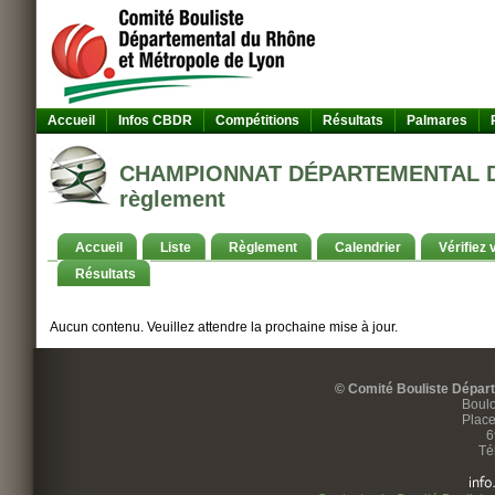
Accueil
Infos CBDR
Compétitions
Résultats
Palmares
CHAMPIONNAT DÉPARTEMENTAL DES
règlement
Accueil
Liste
Règlement
Calendrier
Vérifiez 
Résultats
Aucun contenu. Veuillez attendre la prochaine mise à jour.
© Comité Bouliste Dépar
Boulo
Place
6
Té