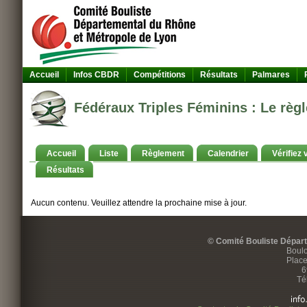
Accueil
Infos CBDR
Compétitions
Résultats
Palmares
Fédéraux Triples Féminins : Le règ
Accueil
Liste
Règlement
Calendrier
Vérifiez 
Résultats
Aucun contenu. Veuillez attendre la prochaine mise à jour.
© Comité Bouliste Dépar
Boulo
Place
6
Té