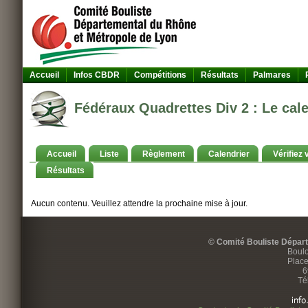
Accueil
Infos CBDR
Compétitions
Résultats
Palmares
Fédéraux Quadrettes Div 2 : Le cale
Accueil
Liste
Règlement
Calendrier
Vérifiez 
Résultats
Aucun contenu. Veuillez attendre la prochaine mise à jour.
© Comité Bouliste Dépar
Boulo
Place
6
Té