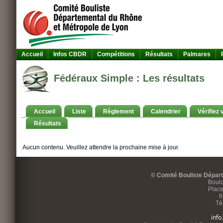
Accueil
Infos CBDR
Compétitions
Résultats
Palmares
Fédéraux Simple : Les résultats
Accueil
Liste
Règlement
Calendrier
Vérifiez 
Résultats
Aucun contenu. Veuillez attendre la prochaine mise à jour.
© Comité Bouliste Dépar
Boulo
Place
6
Té