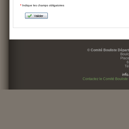
*
Indique les champs obligatoires
© Comité Bouliste Dépar
Boulo
Place
6
Té
Contactez le Comité Bouliste