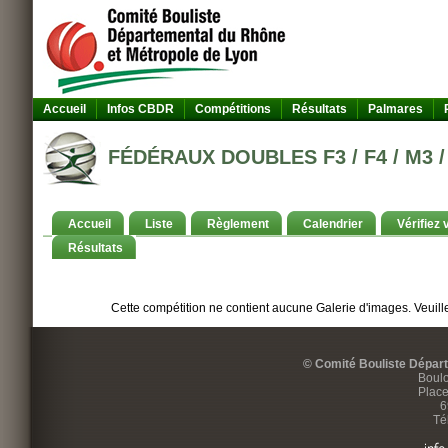
Accueil
Infos CBDR
Compétitions
Résultats
Palmares
FÉDÉRAUX DOUBLES F3 / F4 / M3 / 
Accueil
Liste
Règlement
Calendrier
Vérifiez 
Résultats
Cette compétition ne contient aucune Galerie d'images. Veuille
© Comité Bouliste Dépar
Boulo
Place
6
Té