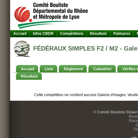
Accueil
Infos CBDR
Compétitions
Résultats
Palmares
FÉDÉRAUX SIMPLES F2 / M2 - Galer
Accueil
Liste
Règlement
Calendrier
Vérifiez 
Résultats
Cette compétition ne contient aucune Galerie d'images. Veuille
© Comité Bouliste Dépar
Boulo
Place
6
Té