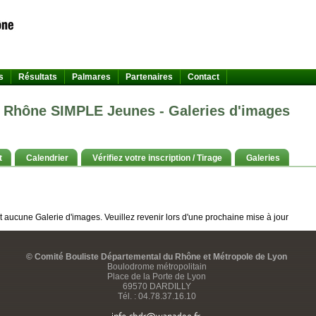
s
Résultats
Palmares
Partenaires
Contact
 Rhône SIMPLE Jeunes - Galeries d'images
t
Calendrier
Vérifiez votre inscription / Tirage
Galeries
t aucune Galerie d'images. Veuillez revenir lors d'une prochaine mise à jour
© Comité Bouliste Départemental du Rhône et Métropole de Lyon
Boulodrome métropolitain
Place de la Porte de Lyon
69570 DARDILLY
Tél. : 04.78.37.16.10