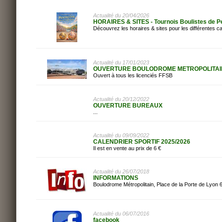
Actualité du 20/04/2026
HORAIRES & SITES - Tournois Boulistes de P
Découvrez les horaires & sites pour les différentes ca
Actualité du 17/01/2023
OUVERTURE BOULODROME METROPOLITAI
Ouvert à tous les licenciés FFSB
Actualité du 20/12/2022
OUVERTURE BUREAUX
...
Actualité du 09/09/2022
CALENDRIER SPORTIF 2025/2026
Il est en vente au prix de 6 €
Actualité du 26/07/2018
INFORMATIONS
Boulodrome Métropolitain, Place de la Porte de Lyo
Actualité du 06/07/2016
facebook