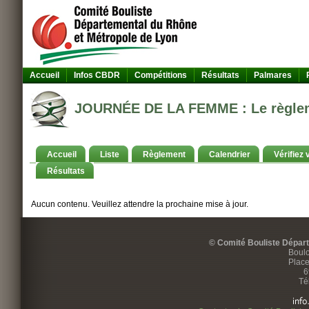
Accueil
Infos CBDR
Compétitions
Résultats
Palmares
JOURNÉE DE LA FEMME : Le règle
Accueil
Liste
Règlement
Calendrier
Vérifiez 
Résultats
Aucun contenu. Veuillez attendre la prochaine mise à jour.
© Comité Bouliste Dépar
Boulo
Place
6
Té