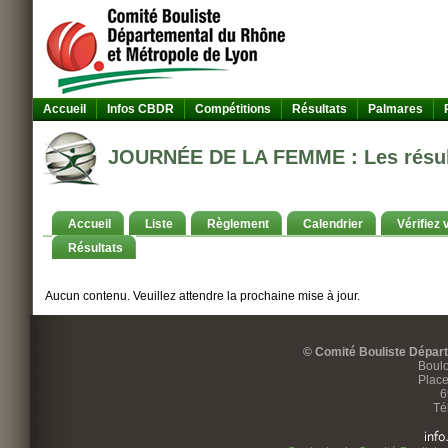
Accueil
Infos CBDR
Compétitions
Résultats
Palmares
JOURNÉE DE LA FEMME : Les résul
Accueil
Liste
Règlement
Calendrier
Vérifiez 
Résultats
Aucun contenu. Veuillez attendre la prochaine mise à jour.
© Comité Bouliste Dépar
Boulo
Place
6
Té